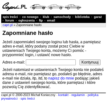
spis treści
·
co nowego
·
klub
·
samochody
·
biblioteka
·
garaż
·
forum
·
ogłoszenia
·
ftp
·
email
capri.pl
» Zapomniane hasło
Zapomniane hasło
Jeżeli zapomniałeś swojego loginu lub hasła, a pamiętasz
adres e-mail, który podany został przez Ciebie w
ustawieniach Twojego konta, możemy Ci pomóc -
przypomnieć login, i ustawić nowe hasło.
Adres e-mail:
Jeżeli natomiast w ustawieniach Twojego konta nie podałeś
adresu e-mail, nie pamiętasz go, podałeś go błędnie, adres
e-mail nie działa, itp, itd, to
napisz do mnie
podając jakieś
dane z ustawień swojego konta, które pamiętasz i które
pozwolą Cię zidentyfikować.
capri.pl © 2000-2023 Michał Konieczny ·
kontakt
·
regulamin
·
polityka
prywatności
·
spis treści