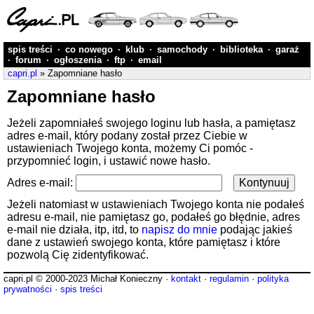
spis treści
·
co nowego
·
klub
·
samochody
·
biblioteka
·
garaż
·
forum
·
ogłoszenia
·
ftp
·
email
capri.pl
» Zapomniane hasło
Zapomniane hasło
Jeżeli zapomniałeś swojego loginu lub hasła, a pamiętasz
adres e-mail, który podany został przez Ciebie w
ustawieniach Twojego konta, możemy Ci pomóc -
przypomnieć login, i ustawić nowe hasło.
Adres e-mail:
Jeżeli natomiast w ustawieniach Twojego konta nie podałeś
adresu e-mail, nie pamiętasz go, podałeś go błędnie, adres
e-mail nie działa, itp, itd, to
napisz do mnie
podając jakieś
dane z ustawień swojego konta, które pamiętasz i które
pozwolą Cię zidentyfikować.
capri.pl © 2000-2023 Michał Konieczny ·
kontakt
·
regulamin
·
polityka
prywatności
·
spis treści