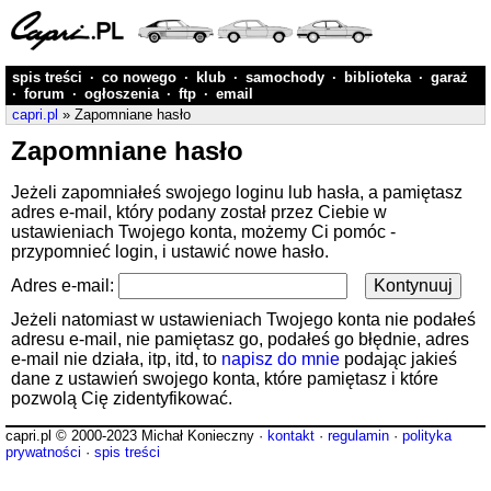
spis treści
·
co nowego
·
klub
·
samochody
·
biblioteka
·
garaż
·
forum
·
ogłoszenia
·
ftp
·
email
capri.pl
» Zapomniane hasło
Zapomniane hasło
Jeżeli zapomniałeś swojego loginu lub hasła, a pamiętasz
adres e-mail, który podany został przez Ciebie w
ustawieniach Twojego konta, możemy Ci pomóc -
przypomnieć login, i ustawić nowe hasło.
Adres e-mail:
Jeżeli natomiast w ustawieniach Twojego konta nie podałeś
adresu e-mail, nie pamiętasz go, podałeś go błędnie, adres
e-mail nie działa, itp, itd, to
napisz do mnie
podając jakieś
dane z ustawień swojego konta, które pamiętasz i które
pozwolą Cię zidentyfikować.
capri.pl © 2000-2023 Michał Konieczny ·
kontakt
·
regulamin
·
polityka
prywatności
·
spis treści