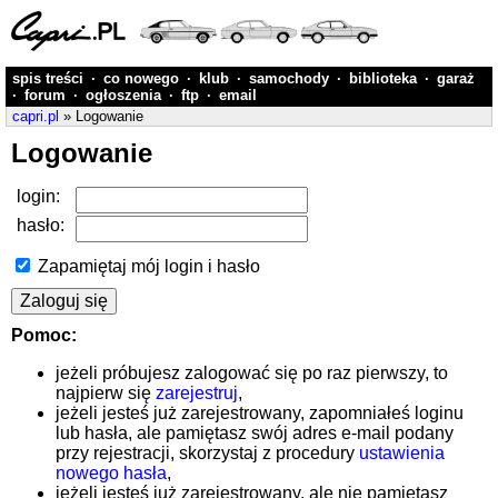
spis treści
·
co nowego
·
klub
·
samochody
·
biblioteka
·
garaż
·
forum
·
ogłoszenia
·
ftp
·
email
capri.pl
» Logowanie
Logowanie
login:
hasło:
Zapamiętaj mój login i hasło
Pomoc:
jeżeli próbujesz zalogować się po raz pierwszy, to
najpierw się
zarejestruj
,
jeżeli jesteś już zarejestrowany, zapomniałeś loginu
lub hasła, ale pamiętasz swój adres e-mail podany
przy rejestracji, skorzystaj z procedury
ustawienia
nowego hasła
,
jeżeli jesteś już zarejestrowany, ale nie pamiętasz