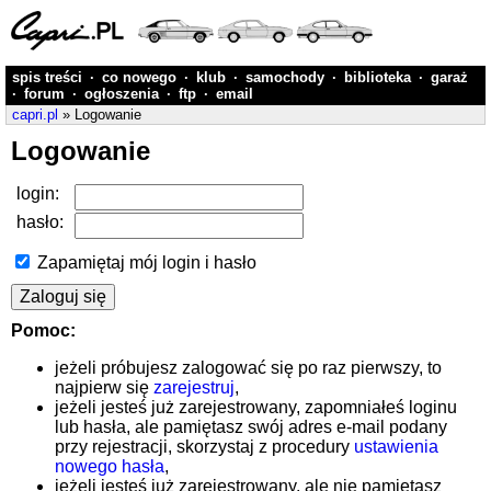
spis treści
·
co nowego
·
klub
·
samochody
·
biblioteka
·
garaż
·
forum
·
ogłoszenia
·
ftp
·
email
capri.pl
» Logowanie
Logowanie
login:
hasło:
Zapamiętaj mój login i hasło
Pomoc:
jeżeli próbujesz zalogować się po raz pierwszy, to
najpierw się
zarejestruj
,
jeżeli jesteś już zarejestrowany, zapomniałeś loginu
lub hasła, ale pamiętasz swój adres e-mail podany
przy rejestracji, skorzystaj z procedury
ustawienia
nowego hasła
,
jeżeli jesteś już zarejestrowany, ale nie pamiętasz