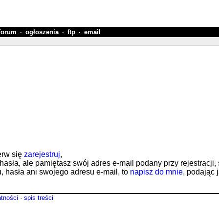
forum
·
ogłoszenia
·
ftp
·
email
erw się
zarejestruj
,
 hasła, ale pamiętasz swój adres e-mail podany przy rejestracji,
nu, hasła ani swojego adresu e-mail, to
napisz do mnie
, podając 
atności
·
spis treści