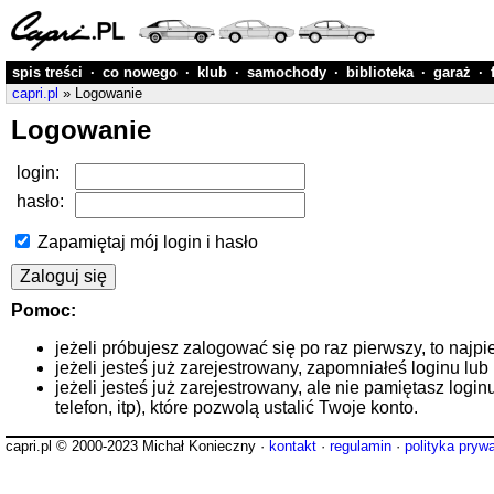
spis treści
·
co nowego
·
klub
·
samochody
·
biblioteka
·
garaż
·
capri.pl
» Logowanie
Logowanie
login:
hasło:
Zapamiętaj mój login i hasło
Pomoc:
jeżeli próbujesz zalogować się po raz pierwszy, to najpi
jeżeli jesteś już zarejestrowany, zapomniałeś loginu lub
jeżeli jesteś już zarejestrowany, ale nie pamiętasz logi
telefon, itp), które pozwolą ustalić Twoje konto.
capri.pl © 2000-2023 Michał Konieczny ·
kontakt
·
regulamin
·
polityka pryw