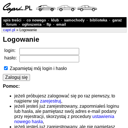
spis treści
·
co nowego
·
klub
·
samochody
·
biblioteka
·
garaż
·
forum
·
ogłoszenia
·
ftp
·
email
capri.pl
» Logowanie
Logowanie
login:
hasło:
Zapamiętaj mój login i hasło
Pomoc:
jeżeli próbujesz zalogować się po raz pierwszy, to
najpierw się
zarejestruj
,
jeżeli jesteś już zarejestrowany, zapomniałeś loginu
lub hasła, ale pamiętasz swój adres e-mail podany
przy rejestracji, skorzystaj z procedury
ustawienia
nowego hasła
,
jeżeli jesteś już zarejestrowany, ale nie pamiętasz