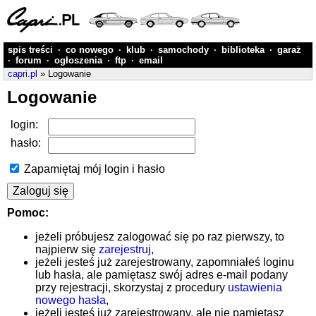
spis treści
·
co nowego
·
klub
·
samochody
·
biblioteka
·
garaż
·
forum
·
ogłoszenia
·
ftp
·
email
capri.pl
» Logowanie
Logowanie
login:
hasło:
Zapamiętaj mój login i hasło
Pomoc:
jeżeli próbujesz zalogować się po raz pierwszy, to
najpierw się
zarejestruj
,
jeżeli jesteś już zarejestrowany, zapomniałeś loginu
lub hasła, ale pamiętasz swój adres e-mail podany
przy rejestracji, skorzystaj z procedury
ustawienia
nowego hasła
,
jeżeli jesteś już zarejestrowany, ale nie pamiętasz