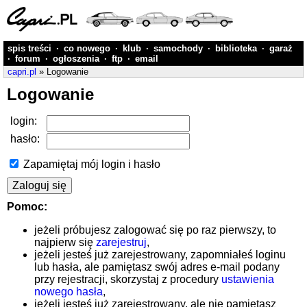
spis treści
·
co nowego
·
klub
·
samochody
·
biblioteka
·
garaż
·
forum
·
ogłoszenia
·
ftp
·
email
capri.pl
» Logowanie
Logowanie
login:
hasło:
Zapamiętaj mój login i hasło
Pomoc:
jeżeli próbujesz zalogować się po raz pierwszy, to
najpierw się
zarejestruj
,
jeżeli jesteś już zarejestrowany, zapomniałeś loginu
lub hasła, ale pamiętasz swój adres e-mail podany
przy rejestracji, skorzystaj z procedury
ustawienia
nowego hasła
,
jeżeli jesteś już zarejestrowany, ale nie pamiętasz