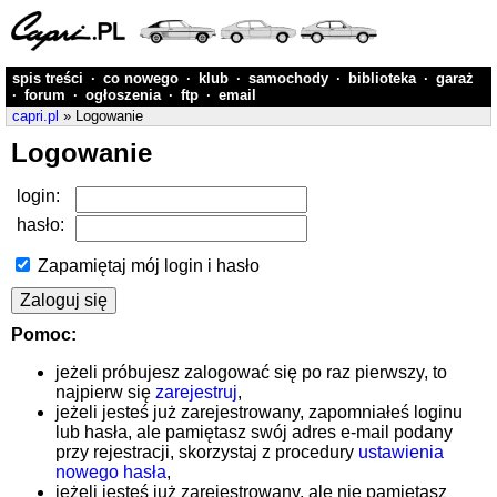
spis treści
·
co nowego
·
klub
·
samochody
·
biblioteka
·
garaż
·
forum
·
ogłoszenia
·
ftp
·
email
capri.pl
» Logowanie
Logowanie
login:
hasło:
Zapamiętaj mój login i hasło
Pomoc:
jeżeli próbujesz zalogować się po raz pierwszy, to
najpierw się
zarejestruj
,
jeżeli jesteś już zarejestrowany, zapomniałeś loginu
lub hasła, ale pamiętasz swój adres e-mail podany
przy rejestracji, skorzystaj z procedury
ustawienia
nowego hasła
,
jeżeli jesteś już zarejestrowany, ale nie pamiętasz