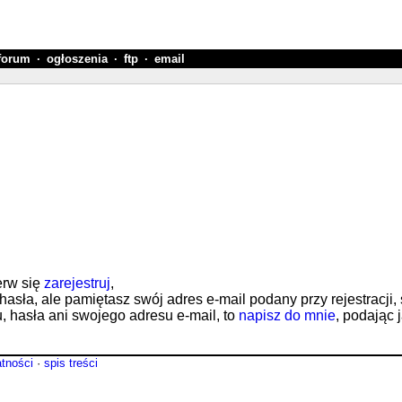
forum
·
ogłoszenia
·
ftp
·
email
erw się
zarejestruj
,
 hasła, ale pamiętasz swój adres e-mail podany przy rejestracji,
nu, hasła ani swojego adresu e-mail, to
napisz do mnie
, podając 
atności
·
spis treści