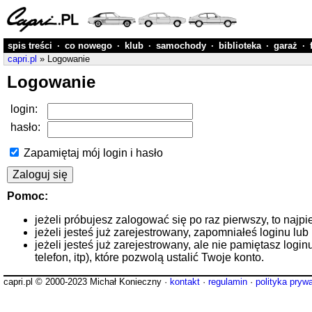
spis treści
·
co nowego
·
klub
·
samochody
·
biblioteka
·
garaż
·
capri.pl
» Logowanie
Logowanie
login:
hasło:
Zapamiętaj mój login i hasło
Pomoc:
jeżeli próbujesz zalogować się po raz pierwszy, to najpi
jeżeli jesteś już zarejestrowany, zapomniałeś loginu lub
jeżeli jesteś już zarejestrowany, ale nie pamiętasz logi
telefon, itp), które pozwolą ustalić Twoje konto.
capri.pl © 2000-2023 Michał Konieczny ·
kontakt
·
regulamin
·
polityka pryw