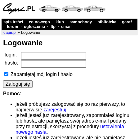
spis treści
·
co nowego
·
klub
·
samochody
·
biblioteka
·
garaż
·
forum
·
ogłoszenia
·
ftp
·
email
capri.pl
» Logowanie
Logowanie
login:
hasło:
Zapamiętaj mój login i hasło
Pomoc:
jeżeli próbujesz zalogować się po raz pierwszy, to
najpierw się
zarejestruj
,
jeżeli jesteś już zarejestrowany, zapomniałeś loginu
lub hasła, ale pamiętasz swój adres e-mail podany
przy rejestracji, skorzystaj z procedury
ustawienia
nowego hasła
,
jeżeli jesteś już zarejestrowany, ale nie pamiętasz