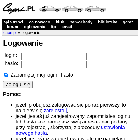
spis treści
·
co nowego
·
klub
·
samochody
·
biblioteka
·
garaż
·
forum
·
ogłoszenia
·
ftp
·
email
capri.pl
» Logowanie
Logowanie
login:
hasło:
Zapamiętaj mój login i hasło
Pomoc:
jeżeli próbujesz zalogować się po raz pierwszy, to
najpierw się
zarejestruj
,
jeżeli jesteś już zarejestrowany, zapomniałeś loginu
lub hasła, ale pamiętasz swój adres e-mail podany
przy rejestracji, skorzystaj z procedury
ustawienia
nowego hasła
,
jeżeli jesteś już zarejestrowany, ale nie pamiętasz