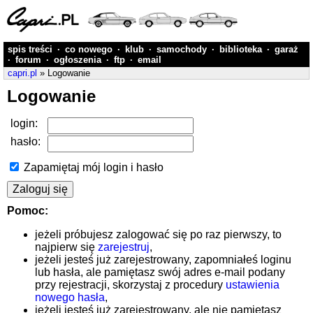
spis treści
·
co nowego
·
klub
·
samochody
·
biblioteka
·
garaż
·
forum
·
ogłoszenia
·
ftp
·
email
capri.pl
» Logowanie
Logowanie
login:
hasło:
Zapamiętaj mój login i hasło
Pomoc:
jeżeli próbujesz zalogować się po raz pierwszy, to
najpierw się
zarejestruj
,
jeżeli jesteś już zarejestrowany, zapomniałeś loginu
lub hasła, ale pamiętasz swój adres e-mail podany
przy rejestracji, skorzystaj z procedury
ustawienia
nowego hasła
,
jeżeli jesteś już zarejestrowany, ale nie pamiętasz