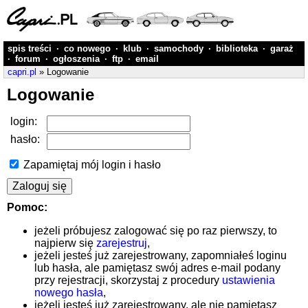
spis treści
·
co nowego
·
klub
·
samochody
·
biblioteka
·
garaż
·
forum
·
ogłoszenia
·
ftp
·
email
capri.pl
» Logowanie
Logowanie
login:
hasło:
Zapamiętaj mój login i hasło
Pomoc:
jeżeli próbujesz zalogować się po raz pierwszy, to
najpierw się
zarejestruj
,
jeżeli jesteś już zarejestrowany, zapomniałeś loginu
lub hasła, ale pamiętasz swój adres e-mail podany
przy rejestracji, skorzystaj z procedury
ustawienia
nowego hasła
,
jeżeli jesteś już zarejestrowany, ale nie pamiętasz