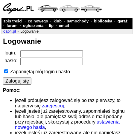
spis treści
·
co nowego
·
klub
·
samochody
·
biblioteka
·
garaż
·
forum
·
ogłoszenia
·
ftp
·
email
capri.pl
» Logowanie
Logowanie
login:
hasło:
Zapamiętaj mój login i hasło
Pomoc:
jeżeli próbujesz zalogować się po raz pierwszy, to
najpierw się
zarejestruj
,
jeżeli jesteś już zarejestrowany, zapomniałeś loginu
lub hasła, ale pamiętasz swój adres e-mail podany
przy rejestracji, skorzystaj z procedury
ustawienia
nowego hasła
,
jeżeli jesteś już zarejestrowany, ale nie pamiętasz