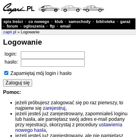
spis treści
·
co nowego
·
klub
·
samochody
·
biblioteka
·
garaż
·
forum
·
ogłoszenia
·
ftp
·
email
capri.pl
» Logowanie
Logowanie
login:
hasło:
Zapamiętaj mój login i hasło
Pomoc:
jeżeli próbujesz zalogować się po raz pierwszy, to
najpierw się
zarejestruj
,
jeżeli jesteś już zarejestrowany, zapomniałeś loginu
lub hasła, ale pamiętasz swój adres e-mail podany
przy rejestracji, skorzystaj z procedury
ustawienia
nowego hasła
,
jeżeli jesteś już zarejestrowany, ale nie pamiętasz