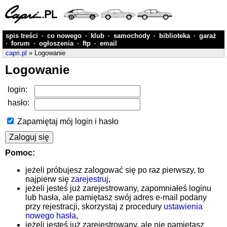
spis treści
·
co nowego
·
klub
·
samochody
·
biblioteka
·
garaż
·
forum
·
ogłoszenia
·
ftp
·
email
capri.pl
» Logowanie
Logowanie
login:
hasło:
Zapamiętaj mój login i hasło
Pomoc:
jeżeli próbujesz zalogować się po raz pierwszy, to
najpierw się
zarejestruj
,
jeżeli jesteś już zarejestrowany, zapomniałeś loginu
lub hasła, ale pamiętasz swój adres e-mail podany
przy rejestracji, skorzystaj z procedury
ustawienia
nowego hasła
,
jeżeli jesteś już zarejestrowany, ale nie pamiętasz