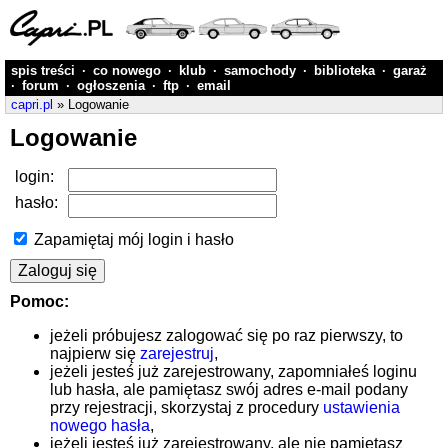
spis treści
·
co nowego
·
klub
·
samochody
·
biblioteka
·
garaż
·
forum
·
ogłoszenia
·
ftp
·
email
capri.pl
» Logowanie
Logowanie
login:
hasło:
Zapamiętaj mój login i hasło
Pomoc:
jeżeli próbujesz zalogować się po raz pierwszy, to
najpierw się
zarejestruj
,
jeżeli jesteś już zarejestrowany, zapomniałeś loginu
lub hasła, ale pamiętasz swój adres e-mail podany
przy rejestracji, skorzystaj z procedury
ustawienia
nowego hasła
,
jeżeli jesteś już zarejestrowany, ale nie pamiętasz