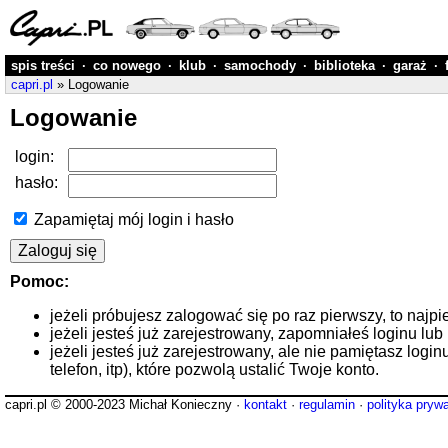
spis treści
·
co nowego
·
klub
·
samochody
·
biblioteka
·
garaż
·
capri.pl
» Logowanie
Logowanie
login:
hasło:
Zapamiętaj mój login i hasło
Pomoc:
jeżeli próbujesz zalogować się po raz pierwszy, to najpi
jeżeli jesteś już zarejestrowany, zapomniałeś loginu lub
jeżeli jesteś już zarejestrowany, ale nie pamiętasz logi
telefon, itp), które pozwolą ustalić Twoje konto.
capri.pl © 2000-2023 Michał Konieczny ·
kontakt
·
regulamin
·
polityka pryw