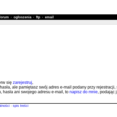
forum
·
ogłoszenia
·
ftp
·
email
erw się
zarejestruj
,
 hasła, ale pamiętasz swój adres e-mail podany przy rejestracji,
nu, hasła ani swojego adresu e-mail, to
napisz do mnie
, podając 
atności
·
spis treści