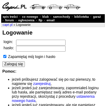
spis treści
·
co nowego
·
klub
·
samochody
·
biblioteka
·
garaż
·
forum
·
ogłoszenia
·
ftp
·
email
capri.pl
» Logowanie
Logowanie
login:
hasło:
Zapamiętaj mój login i hasło
Pomoc:
jeżeli próbujesz zalogować się po raz pierwszy, to
najpierw się
zarejestruj
,
jeżeli jesteś już zarejestrowany, zapomniałeś loginu
lub hasła, ale pamiętasz swój adres e-mail podany
przy rejestracji, skorzystaj z procedury
ustawienia
nowego hasła
,
jeżeli jesteś już zarejestrowany, ale nie pamiętasz