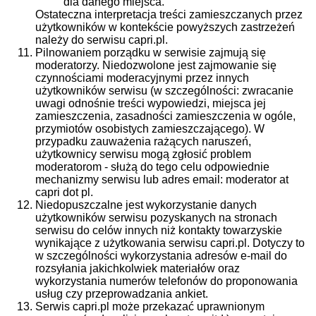
dla danego miejsca.
Ostateczna interpretacja treści zamieszczanych przez
użytkowników w kontekście powyższych zastrzeżeń
należy do serwisu capri.pl.
Pilnowaniem porządku w serwisie zajmują się
moderatorzy. Niedozwolone jest zajmowanie się
czynnościami moderacyjnymi przez innych
użytkowników serwisu (w szczególności: zwracanie
uwagi odnośnie treści wypowiedzi, miejsca jej
zamieszczenia, zasadności zamieszczenia w ogóle,
przymiotów osobistych zamieszczającego). W
przypadku zauważenia rażących naruszeń,
użytkownicy serwisu mogą zgłosić problem
moderatorom - służą do tego celu odpowiednie
mechanizmy serwisu lub adres email: moderator at
capri dot pl.
Niedopuszczalne jest wykorzystanie danych
użytkowników serwisu pozyskanych na stronach
serwisu do celów innych niż kontakty towarzyskie
wynikające z użytkowania serwisu capri.pl. Dotyczy to
w szczególności wykorzystania adresów e-mail do
rozsyłania jakichkolwiek materiałów oraz
wykorzystania numerów telefonów do proponowania
usług czy przeprowadzania ankiet.
Serwis capri.pl może przekazać uprawnionym