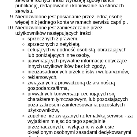
serwisie różnych treści wyrażają zgodę na ich
publikację, redagowanie i kopiowanie na stronach
serwisu.
Niedozwolone jest posiadanie przez jedną osobę
więcej niż jednego konta w ramach serwisu capri.pl.
Niedozwolone jest zamieszczanie przez
użytkowników następujących treści:
sprzecznych z prawem,
sprzecznych z netykietą,
celujących w godność osobistą, obrażających
lub poniżających inne osoby,
ujawniających prywatne informacje dotyczące
innych użytkowników bez ich zgody,
nieuzasadnionych przekleństw i wulgaryzmów,
reklamowych,
związanych z prowadzoną działalnością
gospodarczą/firmą,
prywatnych konwersacji cechujących się
charakterem tymczasowym, lub pozostających
poza zakresem zainteresowania pozostałych
użytkowników,
zupełnie nie związanych z tematyką serwisu - za
wyjątkiem miejsc do tego specjalnie
przeznaczonych, i wyłącznie w zakresie
określonym osobnymi zasadami dedykowanymi