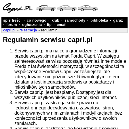
spis treści
·
co nowego
·
klub
·
samochody
·
biblioteka
·
garaż
·
forum
·
ogłoszenia
·
ftp
·
email
capri.pl
»
rejestracja
» regulamin
Regulamin serwisu capri.pl
Serwis capri.pl ma na celu gromadzenie informacji
przede wszystkim na temat Forda Capri. W zasięgu
zainteresowań serwisu pozostają również inne modele
Forda z lat świetności motoryzacji, w szczególności te
współczesne Fordowi Capri, wcześniejsze, ale
zdecydowanie nie późniejsze. Równoległym celem
działania jest integracja środowiska posiadaczy i
miłośników tych samochodów.
Serwis capri.pl jest bezpłatny. Dostępny jest dla
wszystkich użytkowników publicznej sieci Internet.
Serwis capri.pl zastrzega sobie prawo do
jednostronnego decydowania o zawartości stron,
dokonywanych w nim zmianach i modyfikacjach, bez
konieczności uprzedzania użytkowników o swoich
zamiarach.
Serwis capri.pl zastrzega, że korzystanie z serwisu