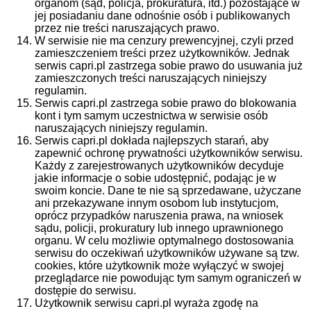
organom (sąd, policja, prokuratura, itd.) pozostające w
jej posiadaniu dane odnośnie osób i publikowanych
przez nie treści naruszających prawo.
W serwisie nie ma cenzury prewencyjnej, czyli przed
zamieszczeniem treści przez użytkowników. Jednak
serwis capri.pl zastrzega sobie prawo do usuwania już
zamieszczonych treści naruszających niniejszy
regulamin.
Serwis capri.pl zastrzega sobie prawo do blokowania
kont i tym samym uczestnictwa w serwisie osób
naruszających niniejszy regulamin.
Serwis capri.pl dokłada najlepszych starań, aby
zapewnić ochronę prywatności użytkowników serwisu.
Każdy z zarejestrowanych użytkowników decyduje
jakie informacje o sobie udostępnić, podając je w
swoim koncie. Dane te nie są sprzedawane, użyczane
ani przekazywane innym osobom lub instytucjom,
oprócz przypadków naruszenia prawa, na wniosek
sądu, policji, prokuratury lub innego uprawnionego
organu. W celu możliwie optymalnego dostosowania
serwisu do oczekiwań użytkowników używane są tzw.
cookies, które użytkownik może wyłączyć w swojej
przeglądarce nie powodując tym samym ograniczeń w
dostępie do serwisu.
Użytkownik serwisu capri.pl wyraża zgodę na