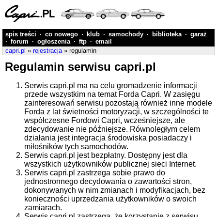
spis treści
·
co nowego
·
klub
·
samochody
·
biblioteka
·
garaż
·
forum
·
ogłoszenia
·
ftp
·
email
capri.pl
»
rejestracja
» regulamin
Regulamin serwisu capri.pl
Serwis capri.pl ma na celu gromadzenie informacji
przede wszystkim na temat Forda Capri. W zasięgu
zainteresowań serwisu pozostają również inne modele
Forda z lat świetności motoryzacji, w szczególności te
współczesne Fordowi Capri, wcześniejsze, ale
zdecydowanie nie późniejsze. Równoległym celem
działania jest integracja środowiska posiadaczy i
miłośników tych samochodów.
Serwis capri.pl jest bezpłatny. Dostępny jest dla
wszystkich użytkowników publicznej sieci Internet.
Serwis capri.pl zastrzega sobie prawo do
jednostronnego decydowania o zawartości stron,
dokonywanych w nim zmianach i modyfikacjach, bez
konieczności uprzedzania użytkowników o swoich
zamiarach.
Serwis capri.pl zastrzega, że korzystanie z serwisu