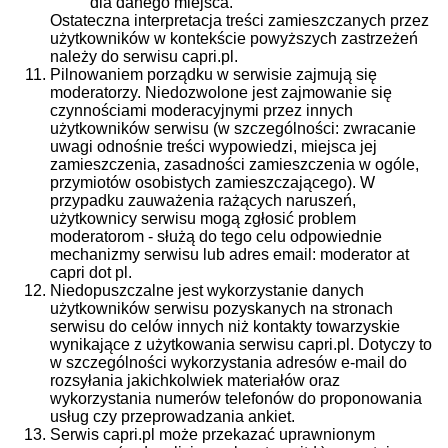
dla danego miejsca.
Ostateczna interpretacja treści zamieszczanych przez
użytkowników w kontekście powyższych zastrzeżeń
należy do serwisu capri.pl.
Pilnowaniem porządku w serwisie zajmują się
moderatorzy. Niedozwolone jest zajmowanie się
czynnościami moderacyjnymi przez innych
użytkowników serwisu (w szczególności: zwracanie
uwagi odnośnie treści wypowiedzi, miejsca jej
zamieszczenia, zasadności zamieszczenia w ogóle,
przymiotów osobistych zamieszczającego). W
przypadku zauważenia rażących naruszeń,
użytkownicy serwisu mogą zgłosić problem
moderatorom - służą do tego celu odpowiednie
mechanizmy serwisu lub adres email: moderator at
capri dot pl.
Niedopuszczalne jest wykorzystanie danych
użytkowników serwisu pozyskanych na stronach
serwisu do celów innych niż kontakty towarzyskie
wynikające z użytkowania serwisu capri.pl. Dotyczy to
w szczególności wykorzystania adresów e-mail do
rozsyłania jakichkolwiek materiałów oraz
wykorzystania numerów telefonów do proponowania
usług czy przeprowadzania ankiet.
Serwis capri.pl może przekazać uprawnionym