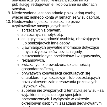
serwisie różnych treści wyrażają zgodę na ich
publikację, redagowanie i kopiowanie na stronach
serwisu.
Niedozwolone jest posiadanie przez jedną osobę
więcej niż jednego konta w ramach serwisu capri.pl.
Niedozwolone jest zamieszczanie przez
użytkowników następujących treści:
sprzecznych z prawem,
sprzecznych z netykietą,
celujących w godność osobistą, obrażających
lub poniżających inne osoby,
ujawniających prywatne informacje dotyczące
innych użytkowników bez ich zgody,
nieuzasadnionych przekleństw i wulgaryzmów,
reklamowych,
związanych z prowadzoną działalnością
gospodarczą/firmą,
prywatnych konwersacji cechujących się
charakterem tymczasowym, lub pozostających
poza zakresem zainteresowania pozostałych
użytkowników,
zupełnie nie związanych z tematyką serwisu - za
wyjątkiem miejsc do tego specjalnie
przeznaczonych, i wyłącznie w zakresie
określonym osobnymi zasadami dedykowanymi