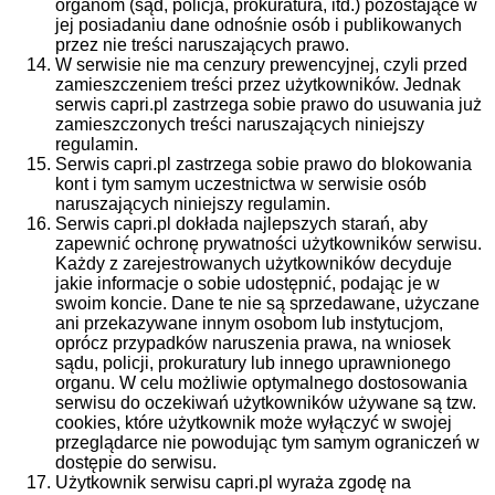
organom (sąd, policja, prokuratura, itd.) pozostające w
jej posiadaniu dane odnośnie osób i publikowanych
przez nie treści naruszających prawo.
W serwisie nie ma cenzury prewencyjnej, czyli przed
zamieszczeniem treści przez użytkowników. Jednak
serwis capri.pl zastrzega sobie prawo do usuwania już
zamieszczonych treści naruszających niniejszy
regulamin.
Serwis capri.pl zastrzega sobie prawo do blokowania
kont i tym samym uczestnictwa w serwisie osób
naruszających niniejszy regulamin.
Serwis capri.pl dokłada najlepszych starań, aby
zapewnić ochronę prywatności użytkowników serwisu.
Każdy z zarejestrowanych użytkowników decyduje
jakie informacje o sobie udostępnić, podając je w
swoim koncie. Dane te nie są sprzedawane, użyczane
ani przekazywane innym osobom lub instytucjom,
oprócz przypadków naruszenia prawa, na wniosek
sądu, policji, prokuratury lub innego uprawnionego
organu. W celu możliwie optymalnego dostosowania
serwisu do oczekiwań użytkowników używane są tzw.
cookies, które użytkownik może wyłączyć w swojej
przeglądarce nie powodując tym samym ograniczeń w
dostępie do serwisu.
Użytkownik serwisu capri.pl wyraża zgodę na