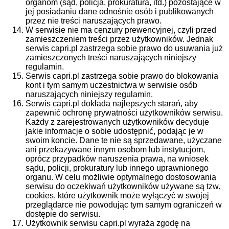
organom (sąd, policja, prokuratura, itd.) pozostające w
jej posiadaniu dane odnośnie osób i publikowanych
przez nie treści naruszających prawo.
W serwisie nie ma cenzury prewencyjnej, czyli przed
zamieszczeniem treści przez użytkowników. Jednak
serwis capri.pl zastrzega sobie prawo do usuwania już
zamieszczonych treści naruszających niniejszy
regulamin.
Serwis capri.pl zastrzega sobie prawo do blokowania
kont i tym samym uczestnictwa w serwisie osób
naruszających niniejszy regulamin.
Serwis capri.pl dokłada najlepszych starań, aby
zapewnić ochronę prywatności użytkowników serwisu.
Każdy z zarejestrowanych użytkowników decyduje
jakie informacje o sobie udostępnić, podając je w
swoim koncie. Dane te nie są sprzedawane, użyczane
ani przekazywane innym osobom lub instytucjom,
oprócz przypadków naruszenia prawa, na wniosek
sądu, policji, prokuratury lub innego uprawnionego
organu. W celu możliwie optymalnego dostosowania
serwisu do oczekiwań użytkowników używane są tzw.
cookies, które użytkownik może wyłączyć w swojej
przeglądarce nie powodując tym samym ograniczeń w
dostępie do serwisu.
Użytkownik serwisu capri.pl wyraża zgodę na