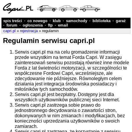
spis treści
·
co nowego
·
klub
·
samochody
·
biblioteka
·
garaż
·
forum
·
ogłoszenia
·
ftp
·
email
capri.pl
»
rejestracja
» regulamin
Regulamin serwisu capri.pl
Serwis capri.pl ma na celu gromadzenie informacji
przede wszystkim na temat Forda Capri. W zasięgu
zainteresowań serwisu pozostają również inne modele
Forda z lat świetności motoryzacji, w szczególności te
współczesne Fordowi Capri, wcześniejsze, ale
zdecydowanie nie późniejsze. Równoległym celem
działania jest integracja środowiska posiadaczy i
miłośników tych samochodów.
Serwis capri.pl jest bezpłatny. Dostępny jest dla
wszystkich użytkowników publicznej sieci Internet.
Serwis capri.pl zastrzega sobie prawo do
jednostronnego decydowania o zawartości stron,
dokonywanych w nim zmianach i modyfikacjach, bez
konieczności uprzedzania użytkowników o swoich
zamiarach.
Serwis capri.pl zastrzega, że korzystanie z serwisu