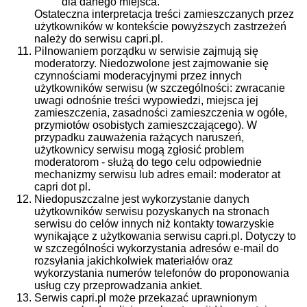
dla danego miejsca.
Ostateczna interpretacja treści zamieszczanych przez
użytkowników w kontekście powyższych zastrzeżeń
należy do serwisu capri.pl.
Pilnowaniem porządku w serwisie zajmują się
moderatorzy. Niedozwolone jest zajmowanie się
czynnościami moderacyjnymi przez innych
użytkowników serwisu (w szczególności: zwracanie
uwagi odnośnie treści wypowiedzi, miejsca jej
zamieszczenia, zasadności zamieszczenia w ogóle,
przymiotów osobistych zamieszczającego). W
przypadku zauważenia rażących naruszeń,
użytkownicy serwisu mogą zgłosić problem
moderatorom - służą do tego celu odpowiednie
mechanizmy serwisu lub adres email: moderator at
capri dot pl.
Niedopuszczalne jest wykorzystanie danych
użytkowników serwisu pozyskanych na stronach
serwisu do celów innych niż kontakty towarzyskie
wynikające z użytkowania serwisu capri.pl. Dotyczy to
w szczególności wykorzystania adresów e-mail do
rozsyłania jakichkolwiek materiałów oraz
wykorzystania numerów telefonów do proponowania
usług czy przeprowadzania ankiet.
Serwis capri.pl może przekazać uprawnionym