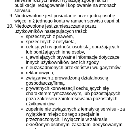
serwisie różnych treści wyrażają zgodę na ich
publikację, redagowanie i kopiowanie na stronach
serwisu.
Niedozwolone jest posiadanie przez jedną osobę
więcej niż jednego konta w ramach serwisu capri.pl.
Niedozwolone jest zamieszczanie przez
użytkowników następujących treści:
sprzecznych z prawem,
sprzecznych z netykietą,
celujących w godność osobistą, obrażających
lub poniżających inne osoby,
ujawniających prywatne informacje dotyczące
innych użytkowników bez ich zgody,
nieuzasadnionych przekleństw i wulgaryzmów,
reklamowych,
związanych z prowadzoną działalnością
gospodarczą/firmą,
prywatnych konwersacji cechujących się
charakterem tymczasowym, lub pozostających
poza zakresem zainteresowania pozostałych
użytkowników,
zupełnie nie związanych z tematyką serwisu - za
wyjątkiem miejsc do tego specjalnie
przeznaczonych, i wyłącznie w zakresie
określonym osobnymi zasadami dedykowanymi