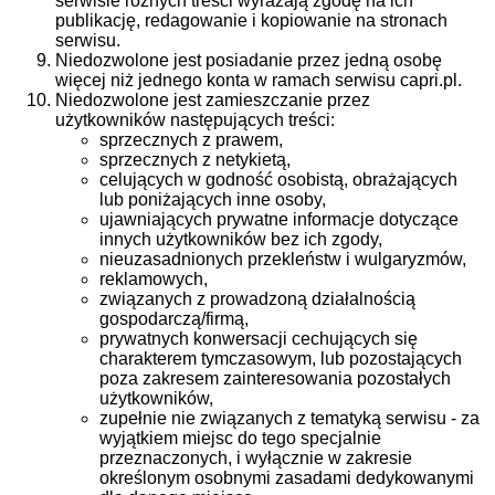
serwisie różnych treści wyrażają zgodę na ich
publikację, redagowanie i kopiowanie na stronach
serwisu.
Niedozwolone jest posiadanie przez jedną osobę
więcej niż jednego konta w ramach serwisu capri.pl.
Niedozwolone jest zamieszczanie przez
użytkowników następujących treści:
sprzecznych z prawem,
sprzecznych z netykietą,
celujących w godność osobistą, obrażających
lub poniżających inne osoby,
ujawniających prywatne informacje dotyczące
innych użytkowników bez ich zgody,
nieuzasadnionych przekleństw i wulgaryzmów,
reklamowych,
związanych z prowadzoną działalnością
gospodarczą/firmą,
prywatnych konwersacji cechujących się
charakterem tymczasowym, lub pozostających
poza zakresem zainteresowania pozostałych
użytkowników,
zupełnie nie związanych z tematyką serwisu - za
wyjątkiem miejsc do tego specjalnie
przeznaczonych, i wyłącznie w zakresie
określonym osobnymi zasadami dedykowanymi