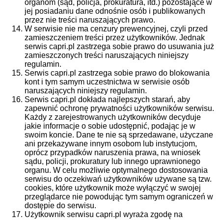
organom (sąd, policja, prokuratura, itd.) pozostające w
jej posiadaniu dane odnośnie osób i publikowanych
przez nie treści naruszających prawo.
W serwisie nie ma cenzury prewencyjnej, czyli przed
zamieszczeniem treści przez użytkowników. Jednak
serwis capri.pl zastrzega sobie prawo do usuwania już
zamieszczonych treści naruszających niniejszy
regulamin.
Serwis capri.pl zastrzega sobie prawo do blokowania
kont i tym samym uczestnictwa w serwisie osób
naruszających niniejszy regulamin.
Serwis capri.pl dokłada najlepszych starań, aby
zapewnić ochronę prywatności użytkowników serwisu.
Każdy z zarejestrowanych użytkowników decyduje
jakie informacje o sobie udostępnić, podając je w
swoim koncie. Dane te nie są sprzedawane, użyczane
ani przekazywane innym osobom lub instytucjom,
oprócz przypadków naruszenia prawa, na wniosek
sądu, policji, prokuratury lub innego uprawnionego
organu. W celu możliwie optymalnego dostosowania
serwisu do oczekiwań użytkowników używane są tzw.
cookies, które użytkownik może wyłączyć w swojej
przeglądarce nie powodując tym samym ograniczeń w
dostępie do serwisu.
Użytkownik serwisu capri.pl wyraża zgodę na