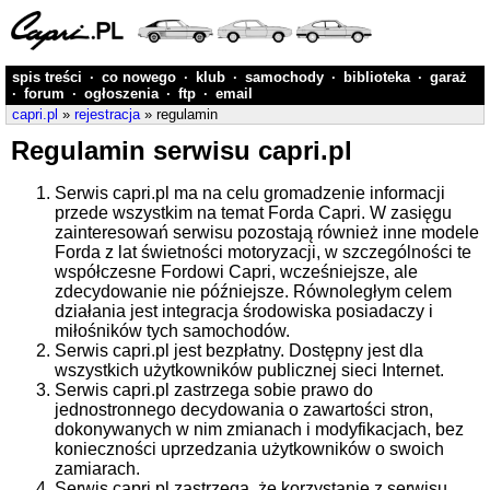
spis treści
·
co nowego
·
klub
·
samochody
·
biblioteka
·
garaż
·
forum
·
ogłoszenia
·
ftp
·
email
capri.pl
»
rejestracja
» regulamin
Regulamin serwisu capri.pl
Serwis capri.pl ma na celu gromadzenie informacji
przede wszystkim na temat Forda Capri. W zasięgu
zainteresowań serwisu pozostają również inne modele
Forda z lat świetności motoryzacji, w szczególności te
współczesne Fordowi Capri, wcześniejsze, ale
zdecydowanie nie późniejsze. Równoległym celem
działania jest integracja środowiska posiadaczy i
miłośników tych samochodów.
Serwis capri.pl jest bezpłatny. Dostępny jest dla
wszystkich użytkowników publicznej sieci Internet.
Serwis capri.pl zastrzega sobie prawo do
jednostronnego decydowania o zawartości stron,
dokonywanych w nim zmianach i modyfikacjach, bez
konieczności uprzedzania użytkowników o swoich
zamiarach.
Serwis capri.pl zastrzega, że korzystanie z serwisu