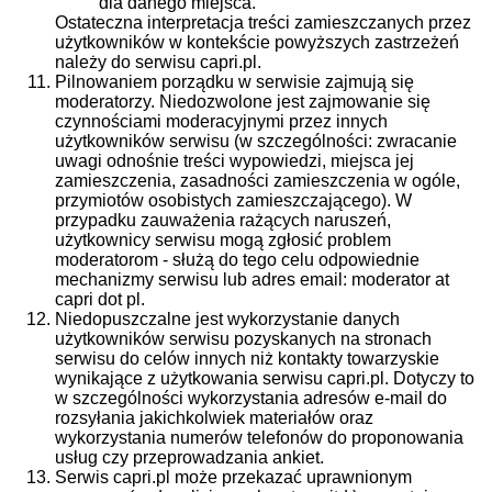
dla danego miejsca.
Ostateczna interpretacja treści zamieszczanych przez
użytkowników w kontekście powyższych zastrzeżeń
należy do serwisu capri.pl.
Pilnowaniem porządku w serwisie zajmują się
moderatorzy. Niedozwolone jest zajmowanie się
czynnościami moderacyjnymi przez innych
użytkowników serwisu (w szczególności: zwracanie
uwagi odnośnie treści wypowiedzi, miejsca jej
zamieszczenia, zasadności zamieszczenia w ogóle,
przymiotów osobistych zamieszczającego). W
przypadku zauważenia rażących naruszeń,
użytkownicy serwisu mogą zgłosić problem
moderatorom - służą do tego celu odpowiednie
mechanizmy serwisu lub adres email: moderator at
capri dot pl.
Niedopuszczalne jest wykorzystanie danych
użytkowników serwisu pozyskanych na stronach
serwisu do celów innych niż kontakty towarzyskie
wynikające z użytkowania serwisu capri.pl. Dotyczy to
w szczególności wykorzystania adresów e-mail do
rozsyłania jakichkolwiek materiałów oraz
wykorzystania numerów telefonów do proponowania
usług czy przeprowadzania ankiet.
Serwis capri.pl może przekazać uprawnionym