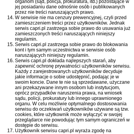
organom (sąd, policja, prokuratura, itd.) pozostające w
jej posiadaniu dane odnośnie osób i publikowanych
przez nie treści naruszających prawo.
W serwisie nie ma cenzury prewencyjnej, czyli przed
zamieszczeniem treści przez użytkowników. Jednak
serwis capri.pl zastrzega sobie prawo do usuwania już
zamieszczonych treści naruszających niniejszy
regulamin.
Serwis capri.pl zastrzega sobie prawo do blokowania
kont i tym samym uczestnictwa w serwisie osób
naruszających niniejszy regulamin.
Serwis capri.pl dokłada najlepszych starań, aby
zapewnić ochronę prywatności użytkowników serwisu.
Każdy z zarejestrowanych użytkowników decyduje
jakie informacje o sobie udostępnić, podając je w
swoim koncie. Dane te nie są sprzedawane, użyczane
ani przekazywane innym osobom lub instytucjom,
oprócz przypadków naruszenia prawa, na wniosek
sądu, policji, prokuratury lub innego uprawnionego
organu. W celu możliwie optymalnego dostosowania
serwisu do oczekiwań użytkowników używane są tzw.
cookies, które użytkownik może wyłączyć w swojej
przeglądarce nie powodując tym samym ograniczeń w
dostępie do serwisu.
Użytkownik serwisu capri.pl wyraża zgodę na