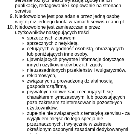
serwisie różnych treści wyrażają zgodę na ich
publikację, redagowanie i kopiowanie na stronach
serwisu.
Niedozwolone jest posiadanie przez jedną osobę
więcej niż jednego konta w ramach serwisu capri.pl.
Niedozwolone jest zamieszczanie przez
użytkowników następujących treści:
sprzecznych z prawem,
sprzecznych z netykietą,
celujących w godność osobistą, obrażających
lub poniżających inne osoby,
ujawniających prywatne informacje dotyczące
innych użytkowników bez ich zgody,
nieuzasadnionych przekleństw i wulgaryzmów,
reklamowych,
związanych z prowadzoną działalnością
gospodarczą/firmą,
prywatnych konwersacji cechujących się
charakterem tymczasowym, lub pozostających
poza zakresem zainteresowania pozostałych
użytkowników,
zupełnie nie związanych z tematyką serwisu - za
wyjątkiem miejsc do tego specjalnie
przeznaczonych, i wyłącznie w zakresie
określonym osobnymi zasadami dedykowanymi