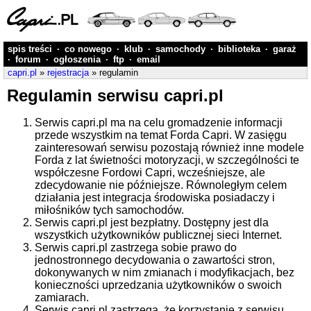
spis treści
·
co nowego
·
klub
·
samochody
·
biblioteka
·
garaż
·
forum
·
ogłoszenia
·
ftp
·
email
capri.pl
»
rejestracja
» regulamin
Regulamin serwisu capri.pl
Serwis capri.pl ma na celu gromadzenie informacji
przede wszystkim na temat Forda Capri. W zasięgu
zainteresowań serwisu pozostają również inne modele
Forda z lat świetności motoryzacji, w szczególności te
współczesne Fordowi Capri, wcześniejsze, ale
zdecydowanie nie późniejsze. Równoległym celem
działania jest integracja środowiska posiadaczy i
miłośników tych samochodów.
Serwis capri.pl jest bezpłatny. Dostępny jest dla
wszystkich użytkowników publicznej sieci Internet.
Serwis capri.pl zastrzega sobie prawo do
jednostronnego decydowania o zawartości stron,
dokonywanych w nim zmianach i modyfikacjach, bez
konieczności uprzedzania użytkowników o swoich
zamiarach.
Serwis capri.pl zastrzega, że korzystanie z serwisu