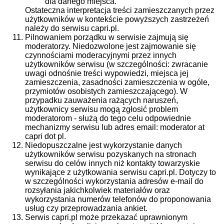
dla danego miejsca.
Ostateczna interpretacja treści zamieszczanych przez
użytkowników w kontekście powyższych zastrzeżeń
należy do serwisu capri.pl.
Pilnowaniem porządku w serwisie zajmują się
moderatorzy. Niedozwolone jest zajmowanie się
czynnościami moderacyjnymi przez innych
użytkowników serwisu (w szczególności: zwracanie
uwagi odnośnie treści wypowiedzi, miejsca jej
zamieszczenia, zasadności zamieszczenia w ogóle,
przymiotów osobistych zamieszczającego). W
przypadku zauważenia rażących naruszeń,
użytkownicy serwisu mogą zgłosić problem
moderatorom - służą do tego celu odpowiednie
mechanizmy serwisu lub adres email: moderator at
capri dot pl.
Niedopuszczalne jest wykorzystanie danych
użytkowników serwisu pozyskanych na stronach
serwisu do celów innych niż kontakty towarzyskie
wynikające z użytkowania serwisu capri.pl. Dotyczy to
w szczególności wykorzystania adresów e-mail do
rozsyłania jakichkolwiek materiałów oraz
wykorzystania numerów telefonów do proponowania
usług czy przeprowadzania ankiet.
Serwis capri.pl może przekazać uprawnionym