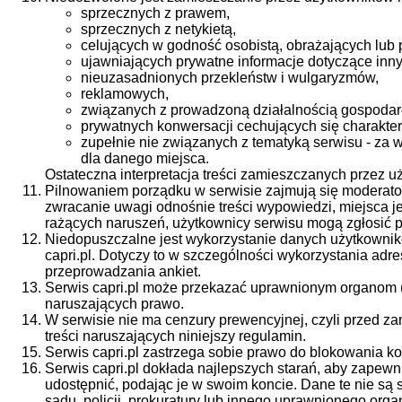
sprzecznych z prawem,
sprzecznych z netykietą,
celujących w godność osobistą, obrażających lub 
ujawniających prywatne informacje dotyczące inn
nieuzasadnionych przekleństw i wulgaryzmów,
reklamowych,
związanych z prowadzoną działalnością gospodarc
prywatnych konwersacji cechujących się charakt
zupełnie nie związanych z tematyką serwisu - za
dla danego miejsca.
Ostateczna interpretacja treści zamieszczanych przez u
Pilnowaniem porządku w serwisie zajmują się moderato
zwracanie uwagi odnośnie treści wypowiedzi, miejsca 
rażących naruszeń, użytkownicy serwisu mogą zgłosić p
Niedopuszczalne jest wykorzystanie danych użytkownik
capri.pl. Dotyczy to w szczególności wykorzystania ad
przeprowadzania ankiet.
Serwis capri.pl może przekazać uprawnionym organom (sąd
naruszających prawo.
W serwisie nie ma cenzury prewencyjnej, czyli przed z
treści naruszających niniejszy regulamin.
Serwis capri.pl zastrzega sobie prawo do blokowania ko
Serwis capri.pl dokłada najlepszych starań, aby zapew
udostępnić, podając je w swoim koncie. Dane te nie s
sądu, policji, prokuratury lub innego uprawnionego or