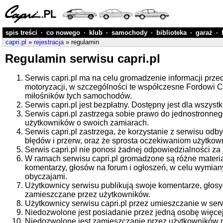
spis treści
·
co nowego
·
klub
·
samochody
·
biblioteka
·
garaż
·
capri.pl
»
rejestracja
» regulamin
Regulamin serwisu capri.pl
Serwis capri.pl ma na celu gromadzenie informacji prze
motoryzacji, w szczególności te współczesne Fordowi C
miłośników tych samochodów.
Serwis capri.pl jest bezpłatny. Dostępny jest dla wszystk
Serwis capri.pl zastrzega sobie prawo do jednostronne
użytkowników o swoich zamiarach.
Serwis capri.pl zastrzega, że korzystanie z serwisu odb
błędów i przerw, oraz że sprosta oczekiwaniom użytkown
Serwis capri.pl nie ponosi żadnej odpowiedzialności za
W ramach serwisu capri.pl gromadzone są różne materi
komentarzy, głosów na forum i ogłoszeń, w celu wymian
obyczajami.
Użytkownicy serwisu publikują swoje komentarze, głosy 
zamieszczane przez użytkowników.
Użytkownicy serwisu capri.pl przez umieszczanie w serw
Niedozwolone jest posiadanie przez jedną osobę więcej 
Niedozwolone jest zamieszczanie przez użytkowników n