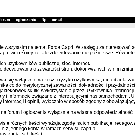
forum
·
ogłoszenia
·
ftp
·
email
de wszystkim na temat Forda Capri. W zasięgu zainteresowań s
apri, wcześniejsze, ale zdecydowanie nie późniejsze. Równoleg
ich użytkowników publicznej sieci Internet.
go decydowania o zawartości stron, dokonywanych w nim zmian
ywa się wyłącznie na koszt i ryzyko użytkownika, nie udziela ża
ika co do merytorycznej zawartości, dokładności i przydatności
 jakiekolwiek skutki wykorzystania przez użytkownika informac
ały i informacje związane z interesującymi nas samochodami.
y informacji i opinii, wyłącznie w sposób zgodny z obowiązuj
na forum i ogłoszenia wyłącznie na własną odpowiedzialność. S
isie różnych treści wyrażają zgodę na ich publikację, redagow
niż jednego konta w ramach serwisu capri.pl.
astępujących treści: