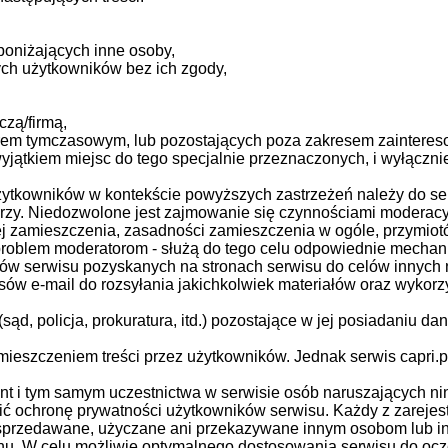
poniżających inne osoby,
ych użytkowników bez ich zgody,
zą/firmą,
erem tymczasowym, lub pozostających poza zakresem zainteres
 wyjątkiem miejsc do tego specjalnie przeznaczonych, i wyłąc
żytkowników w kontekście powyższych zastrzeżeń należy do ser
rzy. Niedozwolone jest zajmowanie się czynnościami moderacy
jej zamieszczenia, zasadności zamieszczenia w ogóle, przymi
roblem moderatorom - służą do tego celu odpowiednie mechanizm
ów serwisu pozyskanych na stronach serwisu do celów innych n
resów e-mail do rozsyłania jakichkolwiek materiałów oraz wyko
, policja, prokuratura, itd.) pozostające w jej posiadaniu da
amieszczeniem treści przez użytkowników. Jednak serwis capri
nt i tym samym uczestnictwa w serwisie osób naruszających nin
nić ochronę prywatności użytkowników serwisu. Każdy z zareje
ą sprzedawane, użyczane ani przekazywane innym osobom lub i
ganu. W celu możliwie optymalnego dostosowania serwisu do oc