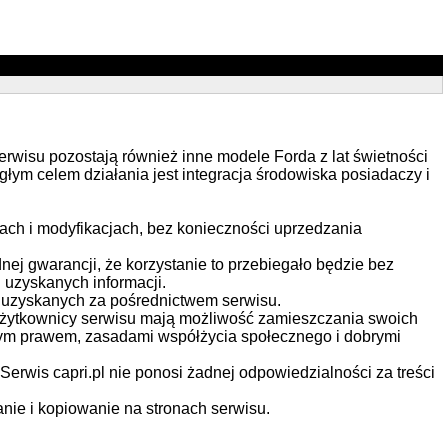
erwisu pozostają również inne modele Forda z lat świetności
łym celem działania jest integracja środowiska posiadaczy i
ach i modyfikacjach, bez konieczności uprzedzania
dnej gwarancji, że korzystanie to przebiegało będzie bez
 uzyskanych informacji.
ji uzyskanych za pośrednictwem serwisu.
 Użytkownicy serwisu mają możliwość zamieszczania swoich
ącym prawem, zasadami współżycia społecznego i dobrymi
erwis capri.pl nie ponosi żadnej odpowiedzialności za treści
anie i kopiowanie na stronach serwisu.