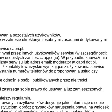
owania pozostałych użytkowników,
znie w zakresie określonym osobnymi zasadami dedykowanymi
wisu capri.pl.
jnymi przez innych użytkowników serwisu (w szczególności:
otów osobistych zamieszczającego). W przypadku zauważenia
y serwisu lub adres email: moderator at capri dot pl.
iż kontakty towarzyskie wynikające z użytkowania serwisu
rzystania numerów telefonów do proponowania usług czy
ne odnośnie osób i publikowanych przez nie treści
.pl zastrzega sobie prawo do usuwania już zamieszczonych
iejszy regulamin.
strowanych użytkowników decyduje jakie informacje o sobie
nstytucjom, oprócz przypadków naruszenia prawa, na wniosek
zekiwań użytkowników używane są tzw. cookies, które