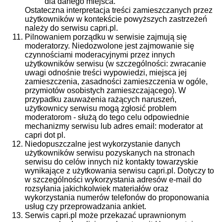
dla danego miejsca.
Ostateczna interpretacja treści zamieszczanych przez
użytkowników w kontekście powyższych zastrzeżeń
należy do serwisu capri.pl.
Pilnowaniem porządku w serwisie zajmują się
moderatorzy. Niedozwolone jest zajmowanie się
czynnościami moderacyjnymi przez innych
użytkowników serwisu (w szczególności: zwracanie
uwagi odnośnie treści wypowiedzi, miejsca jej
zamieszczenia, zasadności zamieszczenia w ogóle,
przymiotów osobistych zamieszczającego). W
przypadku zauważenia rażących naruszeń,
użytkownicy serwisu mogą zgłosić problem
moderatorom - służą do tego celu odpowiednie
mechanizmy serwisu lub adres email: moderator at
capri dot pl.
Niedopuszczalne jest wykorzystanie danych
użytkowników serwisu pozyskanych na stronach
serwisu do celów innych niż kontakty towarzyskie
wynikające z użytkowania serwisu capri.pl. Dotyczy to
w szczególności wykorzystania adresów e-mail do
rozsyłania jakichkolwiek materiałów oraz
wykorzystania numerów telefonów do proponowania
usług czy przeprowadzania ankiet.
Serwis capri.pl może przekazać uprawnionym