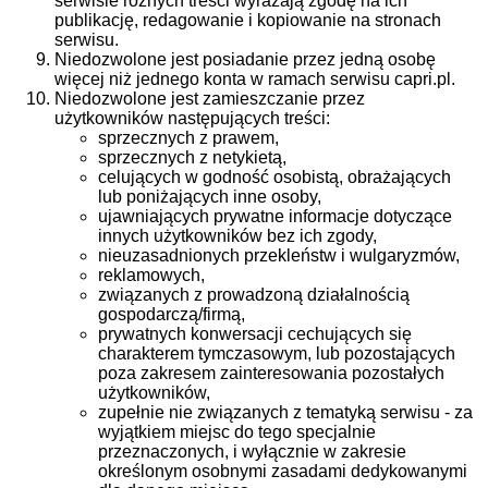
serwisie różnych treści wyrażają zgodę na ich
publikację, redagowanie i kopiowanie na stronach
serwisu.
Niedozwolone jest posiadanie przez jedną osobę
więcej niż jednego konta w ramach serwisu capri.pl.
Niedozwolone jest zamieszczanie przez
użytkowników następujących treści:
sprzecznych z prawem,
sprzecznych z netykietą,
celujących w godność osobistą, obrażających
lub poniżających inne osoby,
ujawniających prywatne informacje dotyczące
innych użytkowników bez ich zgody,
nieuzasadnionych przekleństw i wulgaryzmów,
reklamowych,
związanych z prowadzoną działalnością
gospodarczą/firmą,
prywatnych konwersacji cechujących się
charakterem tymczasowym, lub pozostających
poza zakresem zainteresowania pozostałych
użytkowników,
zupełnie nie związanych z tematyką serwisu - za
wyjątkiem miejsc do tego specjalnie
przeznaczonych, i wyłącznie w zakresie
określonym osobnymi zasadami dedykowanymi