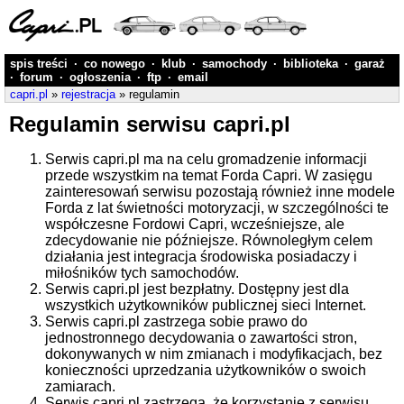
spis treści
·
co nowego
·
klub
·
samochody
·
biblioteka
·
garaż
·
forum
·
ogłoszenia
·
ftp
·
email
capri.pl
»
rejestracja
» regulamin
Regulamin serwisu capri.pl
Serwis capri.pl ma na celu gromadzenie informacji
przede wszystkim na temat Forda Capri. W zasięgu
zainteresowań serwisu pozostają również inne modele
Forda z lat świetności motoryzacji, w szczególności te
współczesne Fordowi Capri, wcześniejsze, ale
zdecydowanie nie późniejsze. Równoległym celem
działania jest integracja środowiska posiadaczy i
miłośników tych samochodów.
Serwis capri.pl jest bezpłatny. Dostępny jest dla
wszystkich użytkowników publicznej sieci Internet.
Serwis capri.pl zastrzega sobie prawo do
jednostronnego decydowania o zawartości stron,
dokonywanych w nim zmianach i modyfikacjach, bez
konieczności uprzedzania użytkowników o swoich
zamiarach.
Serwis capri.pl zastrzega, że korzystanie z serwisu