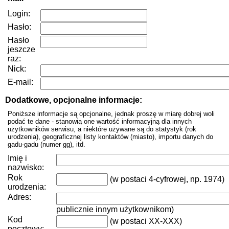
Login:
Hasło:
Hasło
jeszcze
raz:
Nick:
E-mail:
Dodatkowe, opcjonalne informacje:
Poniższe informacje są opcjonalne, jednak proszę w miarę dobrej woli
podać te dane - stanowią one wartość informacyjną dla innych
użytkowników serwisu, a niektóre używane są do statystyk (rok
urodzenia), geograficznej listy kontaktów (miasto), importu danych do
gadu-gadu (numer gg), itd.
Imię i
nazwisko:
Rok
(w postaci 4-cyfrowej, np. 1974)
urodzenia:
Adres:
publicznie innym użytkownikom)
Kod
(w postaci XX-XXX)
pocztowy: