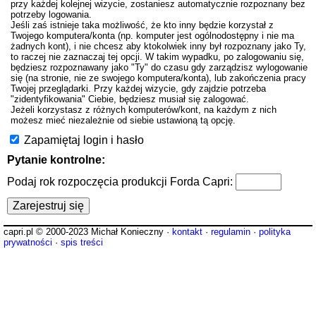
przy każdej kolejnej wizycie, zostaniesz automatycznie rozpoznany bez
potrzeby logowania.
Jeśli zaś istnieje taka możliwość, że kto inny będzie korzystał z
Twojego komputera/konta (np. komputer jest ogólnodostępny i nie ma
żadnych kont), i nie chcesz aby ktokolwiek inny był rozpoznany jako Ty,
to raczej nie zaznaczaj tej opcji. W takim wypadku, po zalogowaniu się,
będziesz rozpoznawany jako "Ty" do czasu gdy zarządzisz wylogowanie
się (na stronie, nie ze swojego komputera/konta), lub zakończenia pracy
Twojej przeglądarki. Przy każdej wizycie, gdy zajdzie potrzeba
"zidentyfikowania" Ciebie, będziesz musiał się zalogować.
Jeżeli korzystasz z różnych komputerów/kont, na każdym z nich
możesz mieć niezależnie od siebie ustawioną tą opcję.
Zapamiętaj login i hasło
Pytanie kontrolne:
Podaj rok rozpoczęcia produkcji Forda Capri:
capri.pl © 2000-2023 Michał Konieczny ·
kontakt
·
regulamin
·
polityka
prywatności
·
spis treści