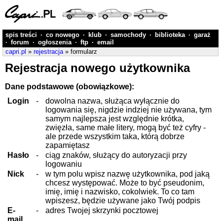
spis treści
·
co nowego
·
klub
·
samochody
·
biblioteka
·
garaż
·
forum
·
ogłoszenia
·
ftp
·
email
capri.pl
»
rejestracja
» formularz
Rejestracja nowego użytkownika
Dane podstawowe (obowiązkowe):
Login
-
dowolna nazwa, służąca wyłącznie do
logowania się, nigdzie indziej nie używana, tym
samym najlepsza jest względnie krótka,
zwięzła, same małe litery, mogą być też cyfry -
ale przede wszystkim taka, którą dobrze
zapamiętasz
Hasło
-
ciąg znaków, służący do autoryzacji przy
logowaniu
Nick
-
w tym polu wpisz nazwę użytkownika, pod jaką
chcesz występować. Może to być pseudonim,
imię, imię i nazwisko, cokolwiek. To co tam
wpiszesz, będzie używane jako Twój podpis
E-
-
adres Twojej skrzynki pocztowej
mail