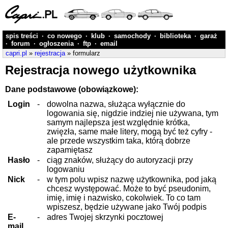
spis treści
·
co nowego
·
klub
·
samochody
·
biblioteka
·
garaż
·
forum
·
ogłoszenia
·
ftp
·
email
capri.pl
»
rejestracja
» formularz
Rejestracja nowego użytkownika
Dane podstawowe (obowiązkowe):
Login
-
dowolna nazwa, służąca wyłącznie do
logowania się, nigdzie indziej nie używana, tym
samym najlepsza jest względnie krótka,
zwięzła, same małe litery, mogą być też cyfry -
ale przede wszystkim taka, którą dobrze
zapamiętasz
Hasło
-
ciąg znaków, służący do autoryzacji przy
logowaniu
Nick
-
w tym polu wpisz nazwę użytkownika, pod jaką
chcesz występować. Może to być pseudonim,
imię, imię i nazwisko, cokolwiek. To co tam
wpiszesz, będzie używane jako Twój podpis
E-
-
adres Twojej skrzynki pocztowej
mail