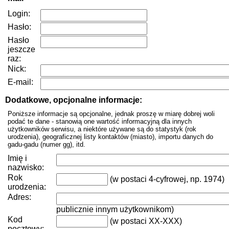
Login:
Hasło:
Hasło
jeszcze
raz:
Nick:
E-mail:
Dodatkowe, opcjonalne informacje:
Poniższe informacje są opcjonalne, jednak proszę w miarę dobrej woli
podać te dane - stanowią one wartość informacyjną dla innych
użytkowników serwisu, a niektóre używane są do statystyk (rok
urodzenia), geograficznej listy kontaktów (miasto), importu danych do
gadu-gadu (numer gg), itd.
Imię i
nazwisko:
Rok
(w postaci 4-cyfrowej, np. 1974)
urodzenia:
Adres:
publicznie innym użytkownikom)
Kod
(w postaci XX-XXX)
pocztowy: