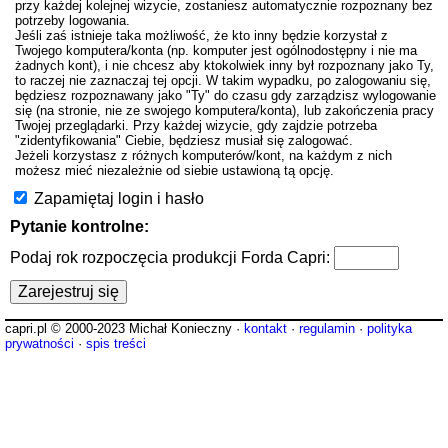
przy każdej kolejnej wizycie, zostaniesz automatycznie rozpoznany bez
potrzeby logowania.
Jeśli zaś istnieje taka możliwość, że kto inny będzie korzystał z
Twojego komputera/konta (np. komputer jest ogólnodostępny i nie ma
żadnych kont), i nie chcesz aby ktokolwiek inny był rozpoznany jako Ty,
to raczej nie zaznaczaj tej opcji. W takim wypadku, po zalogowaniu się,
będziesz rozpoznawany jako "Ty" do czasu gdy zarządzisz wylogowanie
się (na stronie, nie ze swojego komputera/konta), lub zakończenia pracy
Twojej przeglądarki. Przy każdej wizycie, gdy zajdzie potrzeba
"zidentyfikowania" Ciebie, będziesz musiał się zalogować.
Jeżeli korzystasz z różnych komputerów/kont, na każdym z nich
możesz mieć niezależnie od siebie ustawioną tą opcję.
Zapamiętaj login i hasło
Pytanie kontrolne:
Podaj rok rozpoczęcia produkcji Forda Capri:
capri.pl © 2000-2023 Michał Konieczny ·
kontakt
·
regulamin
·
polityka
prywatności
·
spis treści