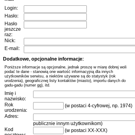
Login:
Hasło:
Hasło
jeszcze
raz:
Nick:
E-mail:
Dodatkowe, opcjonalne informacje:
Poniższe informacje są opcjonalne, jednak proszę w miarę dobrej woli
podać te dane - stanowią one wartość informacyjną dla innych
użytkowników serwisu, a niektóre używane są do statystyk (rok
urodzenia), geograficznej listy kontaktów (miasto), importu danych do
gadu-gadu (numer gg), itd.
Imię i
nazwisko:
Rok
(w postaci 4-cyfrowej, np. 1974)
urodzenia:
Adres:
publicznie innym użytkownikom)
Kod
(w postaci XX-XXX)
pocztowy: