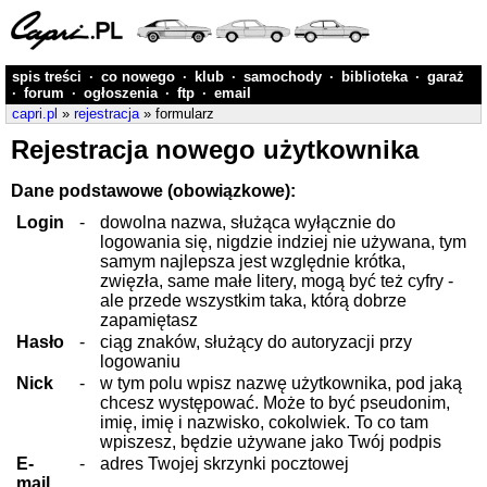
spis treści
·
co nowego
·
klub
·
samochody
·
biblioteka
·
garaż
·
forum
·
ogłoszenia
·
ftp
·
email
capri.pl
»
rejestracja
» formularz
Rejestracja nowego użytkownika
Dane podstawowe (obowiązkowe):
Login
-
dowolna nazwa, służąca wyłącznie do
logowania się, nigdzie indziej nie używana, tym
samym najlepsza jest względnie krótka,
zwięzła, same małe litery, mogą być też cyfry -
ale przede wszystkim taka, którą dobrze
zapamiętasz
Hasło
-
ciąg znaków, służący do autoryzacji przy
logowaniu
Nick
-
w tym polu wpisz nazwę użytkownika, pod jaką
chcesz występować. Może to być pseudonim,
imię, imię i nazwisko, cokolwiek. To co tam
wpiszesz, będzie używane jako Twój podpis
E-
-
adres Twojej skrzynki pocztowej
mail