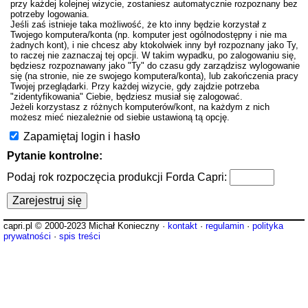
przy każdej kolejnej wizycie, zostaniesz automatycznie rozpoznany bez
potrzeby logowania.
Jeśli zaś istnieje taka możliwość, że kto inny będzie korzystał z
Twojego komputera/konta (np. komputer jest ogólnodostępny i nie ma
żadnych kont), i nie chcesz aby ktokolwiek inny był rozpoznany jako Ty,
to raczej nie zaznaczaj tej opcji. W takim wypadku, po zalogowaniu się,
będziesz rozpoznawany jako "Ty" do czasu gdy zarządzisz wylogowanie
się (na stronie, nie ze swojego komputera/konta), lub zakończenia pracy
Twojej przeglądarki. Przy każdej wizycie, gdy zajdzie potrzeba
"zidentyfikowania" Ciebie, będziesz musiał się zalogować.
Jeżeli korzystasz z różnych komputerów/kont, na każdym z nich
możesz mieć niezależnie od siebie ustawioną tą opcję.
Zapamiętaj login i hasło
Pytanie kontrolne:
Podaj rok rozpoczęcia produkcji Forda Capri:
capri.pl © 2000-2023 Michał Konieczny ·
kontakt
·
regulamin
·
polityka
prywatności
·
spis treści