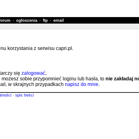
forum
·
ogłoszenia
·
ftp
·
email
 korzystania z serwisu capri.pl.
tarczy się
zalogować
,
e możesz sobie przypomnieć loginu lub hasła, to
nie zakładaj 
il, w skrajnych przypadkach
napisz do mnie
.
atności
·
spis treści