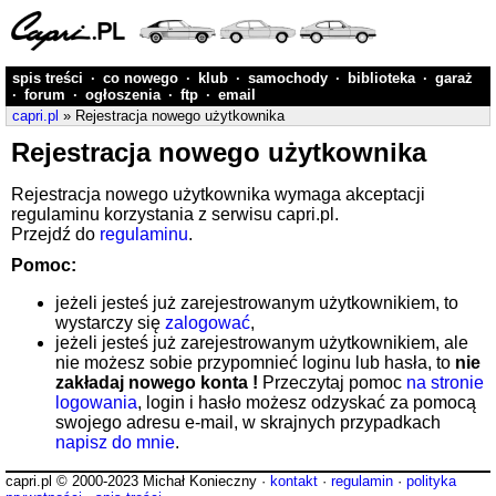
spis treści
·
co nowego
·
klub
·
samochody
·
biblioteka
·
garaż
·
forum
·
ogłoszenia
·
ftp
·
email
capri.pl
» Rejestracja nowego użytkownika
Rejestracja nowego użytkownika
Rejestracja nowego użytkownika wymaga akceptacji
regulaminu korzystania z serwisu capri.pl.
Przejdź do
regulaminu
.
Pomoc:
jeżeli jesteś już zarejestrowanym użytkownikiem, to
wystarczy się
zalogować
,
jeżeli jesteś już zarejestrowanym użytkownikiem, ale
nie możesz sobie przypomnieć loginu lub hasła, to
nie
zakładaj nowego konta !
Przeczytaj pomoc
na stronie
logowania
, login i hasło możesz odzyskać za pomocą
swojego adresu e-mail, w skrajnych przypadkach
napisz do mnie
.
capri.pl © 2000-2023 Michał Konieczny ·
kontakt
·
regulamin
·
polityka