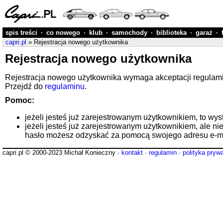
spis treści
·
co nowego
·
klub
·
samochody
·
biblioteka
·
garaż
·
capri.pl
» Rejestracja nowego użytkownika
Rejestracja nowego użytkownika
Rejestracja nowego użytkownika wymaga akceptacji regulaminu
Przejdź do
regulaminu
.
Pomoc:
jeżeli jesteś już zarejestrowanym użytkownikiem, to wys
jeżeli jesteś już zarejestrowanym użytkownikiem, ale ni
hasło możesz odzyskać za pomocą swojego adresu e-ma
capri.pl © 2000-2023 Michał Konieczny ·
kontakt
·
regulamin
·
polityka pryw