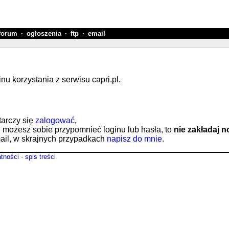
forum
·
ogłoszenia
·
ftp
·
email
 korzystania z serwisu capri.pl.
tarczy się
zalogować
,
e możesz sobie przypomnieć loginu lub hasła, to
nie zakładaj 
il, w skrajnych przypadkach
napisz do mnie
.
atności
·
spis treści