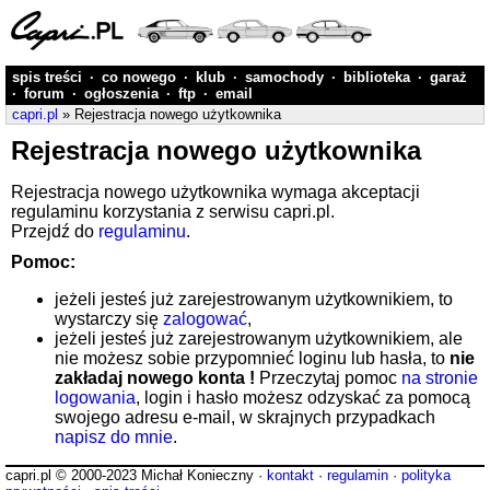
spis treści
·
co nowego
·
klub
·
samochody
·
biblioteka
·
garaż
·
forum
·
ogłoszenia
·
ftp
·
email
capri.pl
» Rejestracja nowego użytkownika
Rejestracja nowego użytkownika
Rejestracja nowego użytkownika wymaga akceptacji
regulaminu korzystania z serwisu capri.pl.
Przejdź do
regulaminu
.
Pomoc:
jeżeli jesteś już zarejestrowanym użytkownikiem, to
wystarczy się
zalogować
,
jeżeli jesteś już zarejestrowanym użytkownikiem, ale
nie możesz sobie przypomnieć loginu lub hasła, to
nie
zakładaj nowego konta !
Przeczytaj pomoc
na stronie
logowania
, login i hasło możesz odzyskać za pomocą
swojego adresu e-mail, w skrajnych przypadkach
napisz do mnie
.
capri.pl © 2000-2023 Michał Konieczny ·
kontakt
·
regulamin
·
polityka