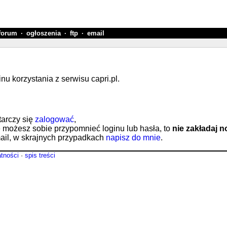
forum
·
ogłoszenia
·
ftp
·
email
 korzystania z serwisu capri.pl.
tarczy się
zalogować
,
e możesz sobie przypomnieć loginu lub hasła, to
nie zakładaj 
il, w skrajnych przypadkach
napisz do mnie
.
atności
·
spis treści