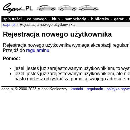
spis treści
·
co nowego
·
klub
·
samochody
·
biblioteka
·
garaż
·
capri.pl
» Rejestracja nowego użytkownika
Rejestracja nowego użytkownika
Rejestracja nowego użytkownika wymaga akceptacji regulaminu
Przejdź do
regulaminu
.
Pomoc:
jeżeli jesteś już zarejestrowanym użytkownikiem, to wys
jeżeli jesteś już zarejestrowanym użytkownikiem, ale ni
hasło możesz odzyskać za pomocą swojego adresu e-ma
capri.pl © 2000-2023 Michał Konieczny ·
kontakt
·
regulamin
·
polityka pryw