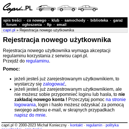
spis treści
·
co nowego
·
klub
·
samochody
·
biblioteka
·
garaż
·
forum
·
ogłoszenia
·
ftp
·
email
capri.pl
» Rejestracja nowego użytkownika
Rejestracja nowego użytkownika
Rejestracja nowego użytkownika wymaga akceptacji
regulaminu korzystania z serwisu capri.pl.
Przejdź do
regulaminu
.
Pomoc:
jeżeli jesteś już zarejestrowanym użytkownikiem, to
wystarczy się
zalogować
,
jeżeli jesteś już zarejestrowanym użytkownikiem, ale
nie możesz sobie przypomnieć loginu lub hasła, to
nie
zakładaj nowego konta !
Przeczytaj pomoc
na stronie
logowania
, login i hasło możesz odzyskać za pomocą
swojego adresu e-mail, w skrajnych przypadkach
napisz do mnie
.
capri.pl © 2000-2023 Michał Konieczny ·
kontakt
·
regulamin
·
polityka