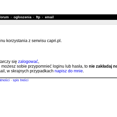
forum
·
ogłoszenia
·
ftp
·
email
 korzystania z serwisu capri.pl.
tarczy się
zalogować
,
e możesz sobie przypomnieć loginu lub hasła, to
nie zakładaj 
il, w skrajnych przypadkach
napisz do mnie
.
atności
·
spis treści