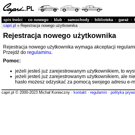
spis treści
·
co nowego
·
klub
·
samochody
·
biblioteka
·
garaż
·
capri.pl
» Rejestracja nowego użytkownika
Rejestracja nowego użytkownika
Rejestracja nowego użytkownika wymaga akceptacji regulaminu
Przejdź do
regulaminu
.
Pomoc:
jeżeli jesteś już zarejestrowanym użytkownikiem, to wys
jeżeli jesteś już zarejestrowanym użytkownikiem, ale ni
hasło możesz odzyskać za pomocą swojego adresu e-ma
capri.pl © 2000-2023 Michał Konieczny ·
kontakt
·
regulamin
·
polityka pryw