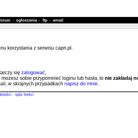
forum
·
ogłoszenia
·
ftp
·
email
 korzystania z serwisu capri.pl.
tarczy się
zalogować
,
e możesz sobie przypomnieć loginu lub hasła, to
nie zakładaj 
il, w skrajnych przypadkach
napisz do mnie
.
atności
·
spis treści