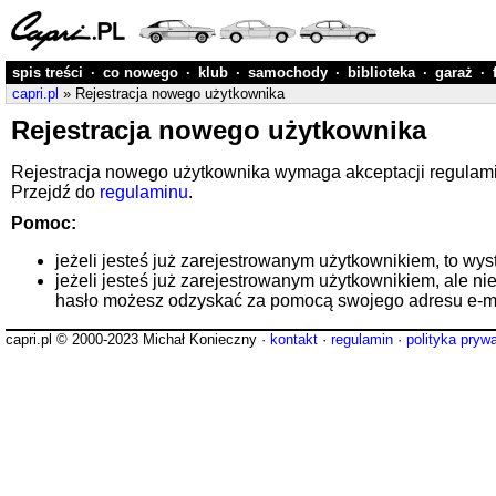
spis treści
·
co nowego
·
klub
·
samochody
·
biblioteka
·
garaż
·
capri.pl
» Rejestracja nowego użytkownika
Rejestracja nowego użytkownika
Rejestracja nowego użytkownika wymaga akceptacji regulaminu
Przejdź do
regulaminu
.
Pomoc:
jeżeli jesteś już zarejestrowanym użytkownikiem, to wys
jeżeli jesteś już zarejestrowanym użytkownikiem, ale ni
hasło możesz odzyskać za pomocą swojego adresu e-ma
capri.pl © 2000-2023 Michał Konieczny ·
kontakt
·
regulamin
·
polityka pryw