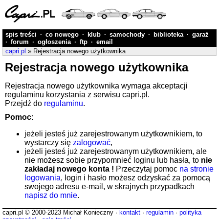
spis treści
·
co nowego
·
klub
·
samochody
·
biblioteka
·
garaż
·
forum
·
ogłoszenia
·
ftp
·
email
capri.pl
» Rejestracja nowego użytkownika
Rejestracja nowego użytkownika
Rejestracja nowego użytkownika wymaga akceptacji
regulaminu korzystania z serwisu capri.pl.
Przejdź do
regulaminu
.
Pomoc:
jeżeli jesteś już zarejestrowanym użytkownikiem, to
wystarczy się
zalogować
,
jeżeli jesteś już zarejestrowanym użytkownikiem, ale
nie możesz sobie przypomnieć loginu lub hasła, to
nie
zakładaj nowego konta !
Przeczytaj pomoc
na stronie
logowania
, login i hasło możesz odzyskać za pomocą
swojego adresu e-mail, w skrajnych przypadkach
napisz do mnie
.
capri.pl © 2000-2023 Michał Konieczny ·
kontakt
·
regulamin
·
polityka