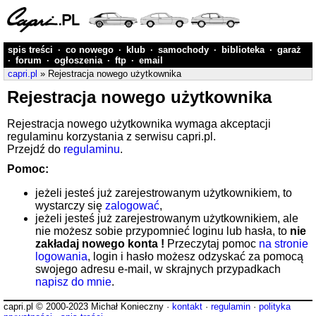
spis treści
·
co nowego
·
klub
·
samochody
·
biblioteka
·
garaż
·
forum
·
ogłoszenia
·
ftp
·
email
capri.pl
» Rejestracja nowego użytkownika
Rejestracja nowego użytkownika
Rejestracja nowego użytkownika wymaga akceptacji
regulaminu korzystania z serwisu capri.pl.
Przejdź do
regulaminu
.
Pomoc:
jeżeli jesteś już zarejestrowanym użytkownikiem, to
wystarczy się
zalogować
,
jeżeli jesteś już zarejestrowanym użytkownikiem, ale
nie możesz sobie przypomnieć loginu lub hasła, to
nie
zakładaj nowego konta !
Przeczytaj pomoc
na stronie
logowania
, login i hasło możesz odzyskać za pomocą
swojego adresu e-mail, w skrajnych przypadkach
napisz do mnie
.
capri.pl © 2000-2023 Michał Konieczny ·
kontakt
·
regulamin
·
polityka