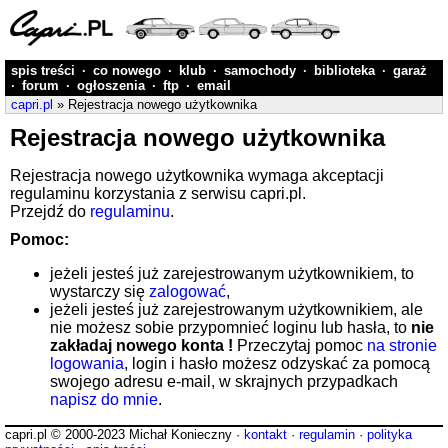
spis treści
·
co nowego
·
klub
·
samochody
·
biblioteka
·
garaż
·
forum
·
ogłoszenia
·
ftp
·
email
capri.pl
» Rejestracja nowego użytkownika
Rejestracja nowego użytkownika
Rejestracja nowego użytkownika wymaga akceptacji
regulaminu korzystania z serwisu capri.pl.
Przejdź do
regulaminu
.
Pomoc:
jeżeli jesteś już zarejestrowanym użytkownikiem, to
wystarczy się
zalogować
,
jeżeli jesteś już zarejestrowanym użytkownikiem, ale
nie możesz sobie przypomnieć loginu lub hasła, to
nie
zakładaj nowego konta !
Przeczytaj pomoc
na stronie
logowania
, login i hasło możesz odzyskać za pomocą
swojego adresu e-mail, w skrajnych przypadkach
napisz do mnie
.
capri.pl © 2000-2023 Michał Konieczny ·
kontakt
·
regulamin
·
polityka