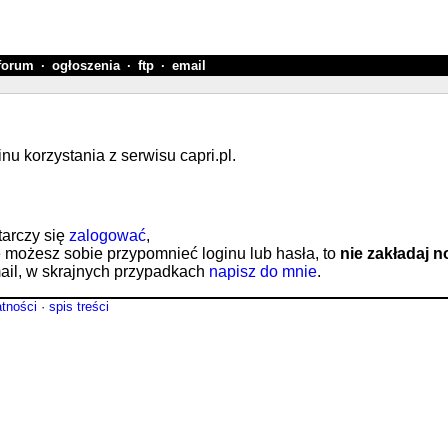
forum
·
ogłoszenia
·
ftp
·
email
 korzystania z serwisu capri.pl.
tarczy się
zalogować
,
e możesz sobie przypomnieć loginu lub hasła, to
nie zakładaj 
il, w skrajnych przypadkach
napisz do mnie
.
atności
·
spis treści