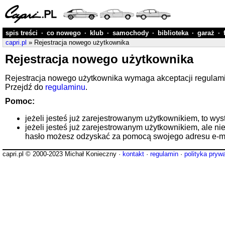
spis treści
·
co nowego
·
klub
·
samochody
·
biblioteka
·
garaż
·
capri.pl
» Rejestracja nowego użytkownika
Rejestracja nowego użytkownika
Rejestracja nowego użytkownika wymaga akceptacji regulaminu
Przejdź do
regulaminu
.
Pomoc:
jeżeli jesteś już zarejestrowanym użytkownikiem, to wys
jeżeli jesteś już zarejestrowanym użytkownikiem, ale ni
hasło możesz odzyskać za pomocą swojego adresu e-ma
capri.pl © 2000-2023 Michał Konieczny ·
kontakt
·
regulamin
·
polityka pryw