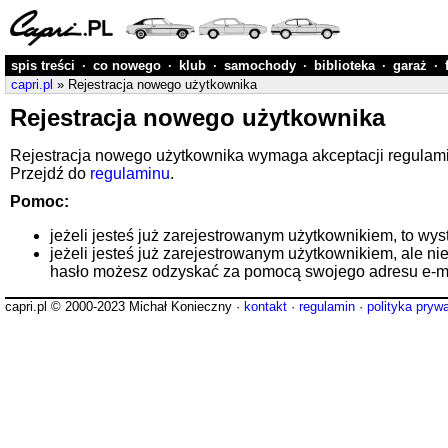
spis treści
·
co nowego
·
klub
·
samochody
·
biblioteka
·
garaż
·
capri.pl
» Rejestracja nowego użytkownika
Rejestracja nowego użytkownika
Rejestracja nowego użytkownika wymaga akceptacji regulaminu
Przejdź do
regulaminu
.
Pomoc:
jeżeli jesteś już zarejestrowanym użytkownikiem, to wys
jeżeli jesteś już zarejestrowanym użytkownikiem, ale ni
hasło możesz odzyskać za pomocą swojego adresu e-ma
capri.pl © 2000-2023 Michał Konieczny ·
kontakt
·
regulamin
·
polityka pryw