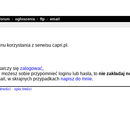
forum
·
ogłoszenia
·
ftp
·
email
 korzystania z serwisu capri.pl.
tarczy się
zalogować
,
e możesz sobie przypomnieć loginu lub hasła, to
nie zakładaj 
il, w skrajnych przypadkach
napisz do mnie
.
atności
·
spis treści