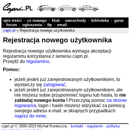
spis treści
·
co nowego
·
klub
·
samochody
·
biblioteka
·
garaż
·
forum
·
ogłoszenia
·
ftp
·
email
capri.pl
» Rejestracja nowego użytkownika
Rejestracja nowego użytkownika
Rejestracja nowego użytkownika wymaga akceptacji
regulaminu korzystania z serwisu capri.pl.
Przejdź do
regulaminu
.
Pomoc:
jeżeli jesteś już zarejestrowanym użytkownikiem, to
wystarczy się
zalogować
,
jeżeli jesteś już zarejestrowanym użytkownikiem, ale
nie możesz sobie przypomnieć loginu lub hasła, to
nie
zakładaj nowego konta !
Przeczytaj pomoc
na stronie
logowania
, login i hasło możesz odzyskać za pomocą
swojego adresu e-mail, w skrajnych przypadkach
napisz do mnie
.
capri.pl © 2000-2023 Michał Konieczny ·
kontakt
·
regulamin
·
polityka