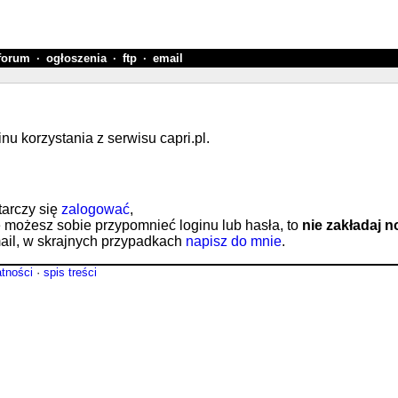
forum
·
ogłoszenia
·
ftp
·
email
 korzystania z serwisu capri.pl.
tarczy się
zalogować
,
e możesz sobie przypomnieć loginu lub hasła, to
nie zakładaj 
il, w skrajnych przypadkach
napisz do mnie
.
atności
·
spis treści