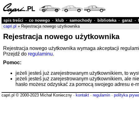
spis treści
·
co nowego
·
klub
·
samochody
·
biblioteka
·
garaż
·
capri.pl
» Rejestracja nowego użytkownika
Rejestracja nowego użytkownika
Rejestracja nowego użytkownika wymaga akceptacji regulaminu
Przejdź do
regulaminu
.
Pomoc:
jeżeli jesteś już zarejestrowanym użytkownikiem, to wys
jeżeli jesteś już zarejestrowanym użytkownikiem, ale ni
hasło możesz odzyskać za pomocą swojego adresu e-ma
capri.pl © 2000-2023 Michał Konieczny ·
kontakt
·
regulamin
·
polityka pryw