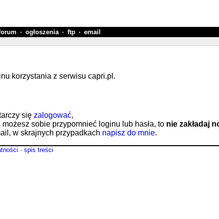
forum
·
ogłoszenia
·
ftp
·
email
 korzystania z serwisu capri.pl.
tarczy się
zalogować
,
e możesz sobie przypomnieć loginu lub hasła, to
nie zakładaj 
il, w skrajnych przypadkach
napisz do mnie
.
atności
·
spis treści