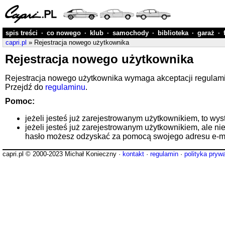
spis treści
·
co nowego
·
klub
·
samochody
·
biblioteka
·
garaż
·
capri.pl
» Rejestracja nowego użytkownika
Rejestracja nowego użytkownika
Rejestracja nowego użytkownika wymaga akceptacji regulaminu
Przejdź do
regulaminu
.
Pomoc:
jeżeli jesteś już zarejestrowanym użytkownikiem, to wys
jeżeli jesteś już zarejestrowanym użytkownikiem, ale ni
hasło możesz odzyskać za pomocą swojego adresu e-ma
capri.pl © 2000-2023 Michał Konieczny ·
kontakt
·
regulamin
·
polityka pryw