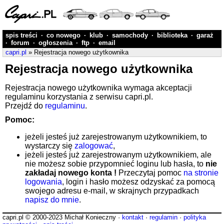
spis treści
·
co nowego
·
klub
·
samochody
·
biblioteka
·
garaż
·
forum
·
ogłoszenia
·
ftp
·
email
capri.pl
» Rejestracja nowego użytkownika
Rejestracja nowego użytkownika
Rejestracja nowego użytkownika wymaga akceptacji
regulaminu korzystania z serwisu capri.pl.
Przejdź do
regulaminu
.
Pomoc:
jeżeli jesteś już zarejestrowanym użytkownikiem, to
wystarczy się
zalogować
,
jeżeli jesteś już zarejestrowanym użytkownikiem, ale
nie możesz sobie przypomnieć loginu lub hasła, to
nie
zakładaj nowego konta !
Przeczytaj pomoc
na stronie
logowania
, login i hasło możesz odzyskać za pomocą
swojego adresu e-mail, w skrajnych przypadkach
napisz do mnie
.
capri.pl © 2000-2023 Michał Konieczny ·
kontakt
·
regulamin
·
polityka