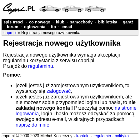
spis treści
·
co nowego
·
klub
·
samochody
·
biblioteka
·
garaż
·
forum
·
ogłoszenia
·
ftp
·
email
capri.pl
» Rejestracja nowego użytkownika
Rejestracja nowego użytkownika
Rejestracja nowego użytkownika wymaga akceptacji
regulaminu korzystania z serwisu capri.pl.
Przejdź do
regulaminu
.
Pomoc:
jeżeli jesteś już zarejestrowanym użytkownikiem, to
wystarczy się
zalogować
,
jeżeli jesteś już zarejestrowanym użytkownikiem, ale
nie możesz sobie przypomnieć loginu lub hasła, to
nie
zakładaj nowego konta !
Przeczytaj pomoc
na stronie
logowania
, login i hasło możesz odzyskać za pomocą
swojego adresu e-mail, w skrajnych przypadkach
napisz do mnie
.
capri.pl © 2000-2023 Michał Konieczny ·
kontakt
·
regulamin
·
polityka