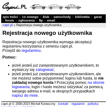
spis treści
·
co nowego
·
klub
·
samochody
·
biblioteka
·
garaż
·
forum
·
ogłoszenia
·
ftp
·
email
capri.pl
» Rejestracja nowego użytkownika
Rejestracja nowego użytkownika
Rejestracja nowego użytkownika wymaga akceptacji
regulaminu korzystania z serwisu capri.pl.
Przejdź do
regulaminu
.
Pomoc:
jeżeli jesteś już zarejestrowanym użytkownikiem, to
wystarczy się
zalogować
,
jeżeli jesteś już zarejestrowanym użytkownikiem, ale
nie możesz sobie przypomnieć loginu lub hasła, to
nie
zakładaj nowego konta !
Przeczytaj pomoc
na stronie
logowania
, login i hasło możesz odzyskać za pomocą
swojego adresu e-mail, w skrajnych przypadkach
napisz do mnie
.
capri.pl © 2000-2023 Michał Konieczny ·
kontakt
·
regulamin
·
polityka